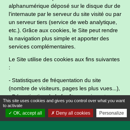
alphanumérique déposé sur le disque dur de
l’internaute par le serveur du site visité ou par
un serveur tiers (service de web analytique,
etc.). Grâce aux cookies, le Site peut rendre
la navigation plus simple et apporter des
services complémentaires.
Le Site utilise des cookies aux fins suivantes
:
- Statistiques de fréquentation du site
(nombre de visiteurs, pages les plus vues...),
- Désactivation de la fenêtre surgissante
This site uses cookies and gives you control over what you want
d'alertes en page d'accueil du site,
to activate
- Validation de l’utilisation des cookies.
OK, accept all
Deny all cookies
Personalize
- Les cookies déposés sur votre terminal ont
une durée de vie limitée à 183 jours. Au-delà