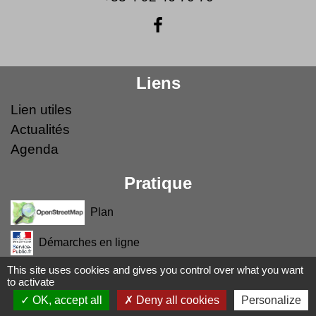
Liens
Lien utiles
Actualités
Agenda
Pratique
Plan
Démarches en ligne
This site uses cookies and gives you control over what you want
Prévisions météo
to activate
OK, accept all
Deny all cookies
Personalize
Mentions légales
-
Politique de confidentialité
-