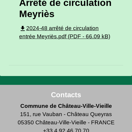
Arrêté de circulation
Meyriès
file_download
2024-48 arrêté de circulation
entrée Meyriès.pdf (PDF - 66.09 kB)
Contacts
Commune de Château-Ville-Vieille
151, rue Vauban - Château Queyras
05350 Château-Ville-Vieille - FRANCE
+33 4 92 46 70 70