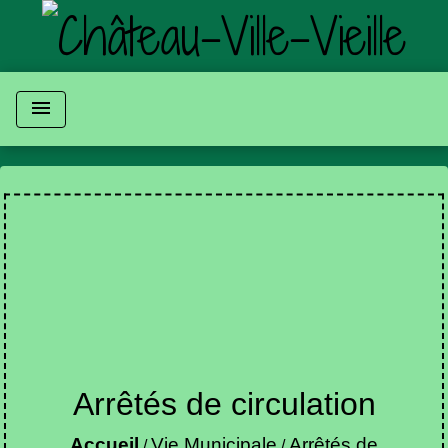
menu
Arrêtés de circulation
Accueil
Vie Municipale
Arrêtés de
/
/