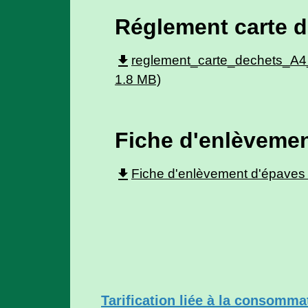
Réglement carte 
file_download
reglement_carte_dechets_A4_p
1.8 MB)
Fiche d'enlèveme
file_download
Fiche d'enlèvement d'épaves 
Tarification liée à la consomma