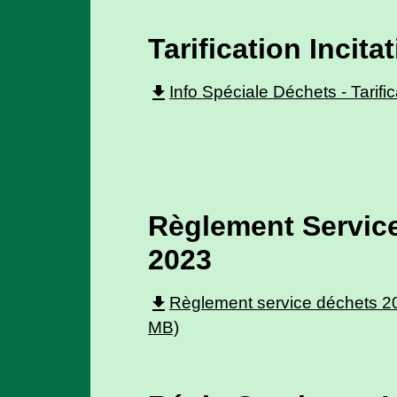
Tarification Incitat
file_download
Info Spéciale Déchets - Tarific
Règlement Servic
2023
file_download
Règlement service déchets 20
MB)