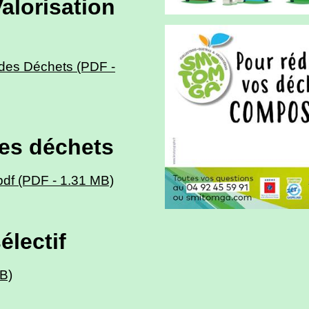
alorisation
 des Déchets (PDF -
les déchets
pdf (PDF - 1.31 MB)
électif
MB)