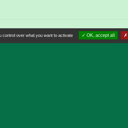
 control over what you want to activate
OK, accept all
Contacts
Commune de Château-Ville-Vieille
151, rue Vauban - Château Queyras
05350 Château-Ville-Vieille - FRANCE
+33 4 92 46 70 70
P