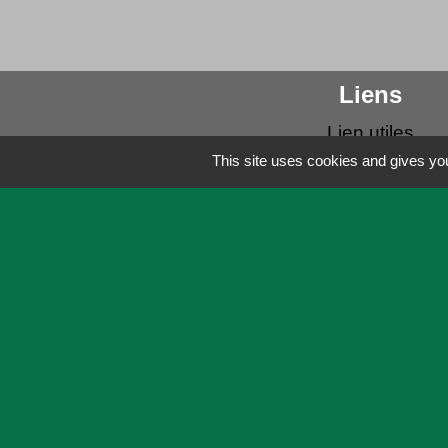
Liens
Lien utiles
Actualités
This site uses cookies and gives you
Agenda
Mentions légales
-
Politique de confid