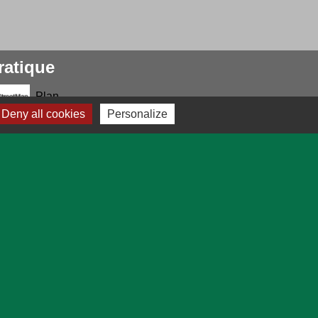
ratique
Plan
Deny all cookies
Personalize
marches en ligne
Prévisions météo
-
Plan du site
-
Gestion des cookies