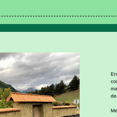
En
co
ma
de
Me