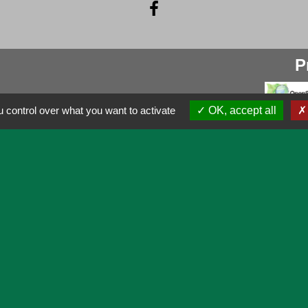
P
 control over what you want to activate
OK, accept all
Dé
entialité
-
Accessibilité
-
Application mobile Localiti
Site créé en partenariat avec Réseau des Communes